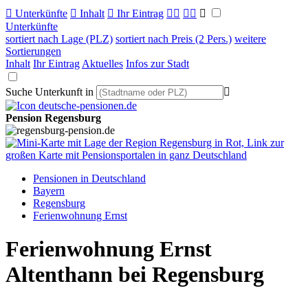

Unterkünfte

Inhalt

Ihr Eintrag



Unterkünfte
sortiert nach Lage (PLZ)
sortiert nach Preis (2 Pers.)
weitere
Sortierungen
Inhalt
Ihr Eintrag
Aktuelles
Infos zur Stadt
Suche Unterkunft in

Pension Regensburg
Pensionen in Deutschland
Bayern
Regensburg
Ferienwohnung Ernst
Ferienwohnung Ernst
Altenthann bei Regensburg