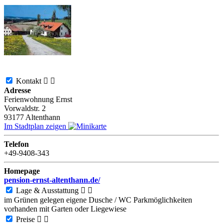
Kontakt


Adresse
Ferienwohnung Ernst
Vorwaldstr. 2
93177
Altenthann
Im Stadtplan zeigen
Telefon
+49-9408-343
Homepage
pension-ernst-altenthann.de/
Lage & Ausstattung


im Grünen gelegen
eigene Dusche / WC
Parkmöglichkeiten
vorhanden
mit Garten oder Liegewiese
Preise

