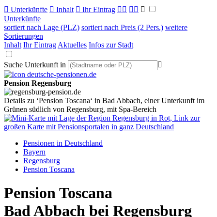

Unterkünfte

Inhalt

Ihr Eintrag



Unterkünfte
sortiert nach Lage (PLZ)
sortiert nach Preis (2 Pers.)
weitere
Sortierungen
Inhalt
Ihr Eintrag
Aktuelles
Infos zur Stadt
Suche Unterkunft in

Pension Regensburg
Details zu ‘Pension Toscana‘ in Bad Abbach, einer Unterkunft im
Grünen südlich von Regensburg, mit Spa-Bereich
Pensionen in Deutschland
Bayern
Regensburg
Pension Toscana
Pension Toscana
Bad Abbach bei Regensburg