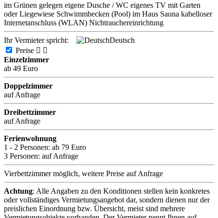
im Grünen gelegen
eigene Dusche / WC
eigenes TV
mit Garten
oder Liegewiese
Schwimmbecken (Pool) im Haus
Sauna
kabelloser
Internetanschluss (WLAN)
Nichtrauchereinrichtung
Ihr Vermieter spricht:
Deutsch
Preise


Einzelzimmer
ab 49 Euro
Doppelzimmer
auf Anfrage
Dreibettzimmer
auf Anfrage
Ferienwohnung
1 - 2 Personen:
ab 79 Euro
3 Personen:
auf Anfrage
Vierbettzimmer möglich, weitere Preise auf Anfrage
Achtung
: Alle Angaben zu den Konditionen stellen kein konkretes
oder vollständiges Vermietungsangebot dar, sondern dienen nur der
preislichen Einordnung bzw. Übersicht, meist sind mehrere
Vermietungsobjekte vorhanden. Der Vermieter nennt Ihnen auf